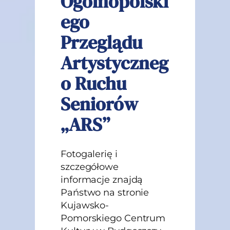
Ogólnopolski
ego
Przeglądu
Artystyczneg
o Ruchu
Seniorów
„ARS”
Fotogalerię i
szczegółowe
informacje znajdą
Państwo na stronie
Kujawsko-
Pomorskiego Centrum