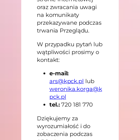
oraz zwracania uwagi
na komunikaty
przekazywane podczas
trwania Przeglądu.
W przypadku pytań lub
wątpliwości prosimy o
kontakt:
e-mail:
ars@kpck.pl
lub
weronika.korga@k
pck.pl
tel.:
720 181 770
Dziękujemy za
wyrozumiałość i do
zobaczenia podczas