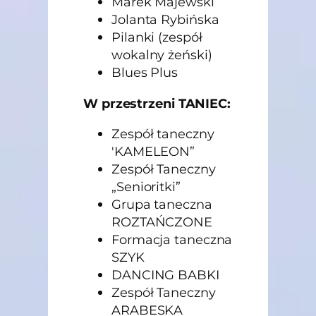
Marek Majewski
Jolanta Rybińska
Pilanki (zespół
wokalny żeński)
Blues Plus
W przestrzeni TANIEC:
Zespół taneczny
'KAMELEON”
Zespół Taneczny
„Senioritki”
Grupa taneczna
ROZTAŃCZONE
Formacja taneczna
SZYK
DANCING BABKI
Zespół Taneczny
ARABESKA