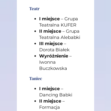
Teatr
I miejsce
– Grupa
Teatralna KUFER
II miejsce
– Grupa
Teatralna Alebabki
III miejsce
–
Dorota Białek
Wyróżnienie
–
Iwonna
Buczkowska
Taniec
I miejsce
–
Dancing Babki
II miejsce
–
Formacja