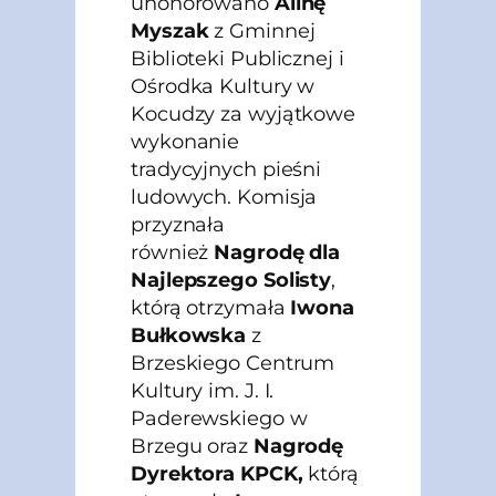
uhonorowano
Alinę
Myszak
z Gminnej
Biblioteki Publicznej i
Ośrodka Kultury w
Kocudzy za wyjątkowe
wykonanie
tradycyjnych pieśni
ludowych. Komisja
przyznała
również
Nagrodę dla
Najlepszego Solisty
,
którą otrzymała
Iwona
Bułkowska
z
Brzeskiego Centrum
Kultury im. J. I.
Paderewskiego w
Brzegu oraz
Nagrodę
Dyrektora KPCK,
którą