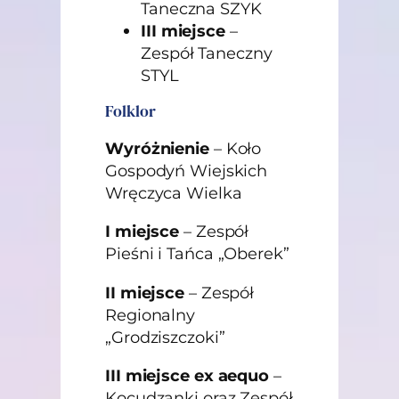
Taneczna SZYK
III miejsce
–
Zespół Taneczny
STYL
Folklor
Wyróżnienie
– Koło
Gospodyń Wiejskich
Wręczyca Wielka
I miejsce
– Zespół
Pieśni i Tańca „Oberek”
II miejsce
– Zespół
Regionalny
„Grodziszczoki”
III miejsce ex aequo
–
Kocudzanki oraz Zespół