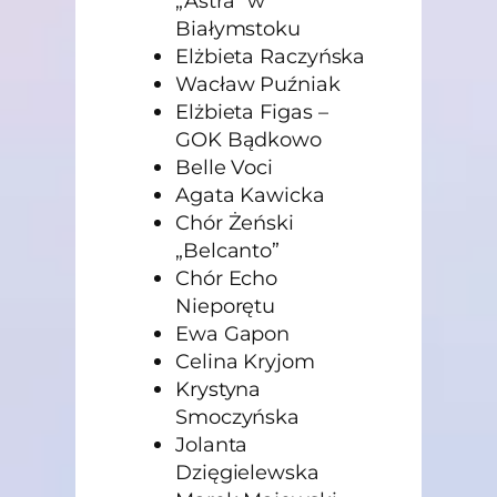
„Astra” w
Białymstoku
Elżbieta Raczyńska
Wacław Puźniak
Elżbieta Figas –
GOK Bądkowo
Belle Voci
Agata Kawicka
Chór Żeński
„Belcanto”
Chór Echo
Nieporętu
Ewa Gapon
Celina Kryjom
Krystyna
Smoczyńska
Jolanta
Dzięgielewska