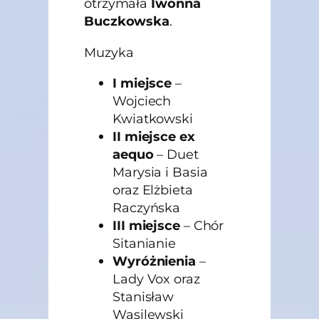
otrzymała
Iwonna
Buczkowska
.
Muzyka
I miejsce
–
Wojciech
Kwiatkowski
II miejsce ex
aequo
– Duet
Marysia i Basia
oraz Elżbieta
Raczyńska
III miejsce
– Chór
Sitanianie
Wyróżnienia
–
Lady Vox oraz
Stanisław
Wasilewski