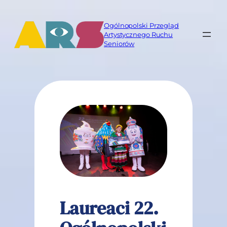
Przejdź
do
Ogólnopolski Przegląd
treści
Artystycznego Ruchu
Seniorów
Laureaci 22.